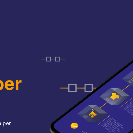
per
a per